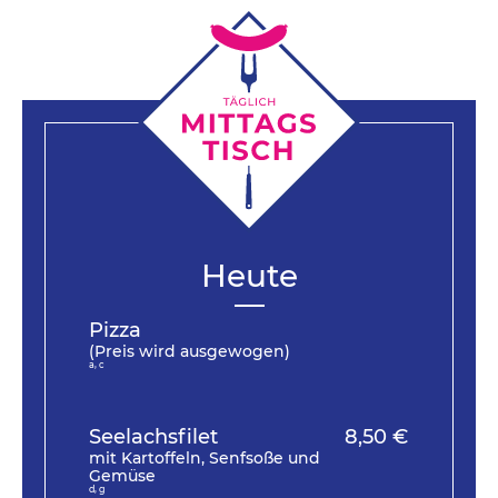
Heute
Pizza
(Preis wird ausgewogen)
a, c
Seelachsfilet
8,50 €
mit Kartoffeln, Senfsoße und
Gemüse
d, g